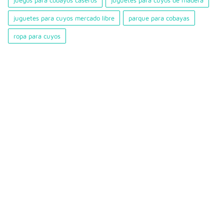
juegos para cobayos caseros
juguetes para cuyos de madera
juguetes para cuyos mercado libre
parque para cobayas
ropa para cuyos